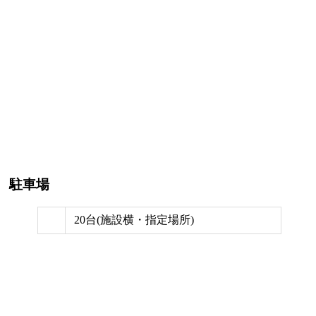
駐車場
20台(施設横・指定場所)