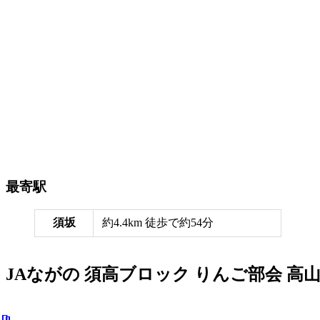
最寄駅
須坂
約4.4km 徒歩で約54分
JAながの 須高ブロック りんご部会 高