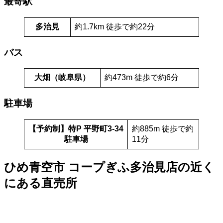
最寄駅
多治見
約1.7km 徒歩で約22分
バス
大畑（岐阜県）
約473m 徒歩で約6分
駐車場
【予約制】特P 平野町3-34
約885m 徒歩で約
駐車場
11分
ひめ青空市 コープぎふ多治見店の近く
にある直売所