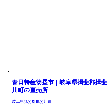
春日特産物昼市｜岐阜県揖斐郡揖斐
川町の直売所
岐阜県揖斐郡揖斐川町