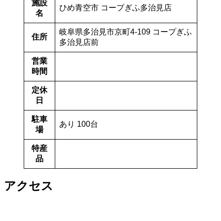
施設
ひめ青空市 コープぎふ多治見店
名
岐阜県多治見市京町4-109 コープぎふ
住所
多治見店前
営業
時間
定休
日
駐車
あり 100台
場
特産
品
アクセス