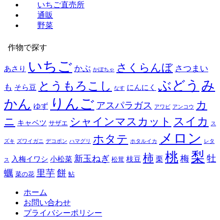
いちご直売所
通販
野菜
作物で探す
いちご
さくらんぼ
かぶ
さつまい
あさり
かぼちゃ
み
ぶどう
とうもろこし
も
そら豆
にんにく
なす
りんご
かん
カ
アスパラガス
ゆず
アワビ
アンコウ
スイカ
ニ
シャインマスカット
キャベツ
サザエ
ス
メロン
ホタテ
ズキ
ズワイガニ
デコポン
ハマグリ
ホタルイカ
レタ
梨
桃
柿
牡
新玉ねぎ
梅
入梅イワシ
小松菜
枝豆
栗
松茸
ス
餅
蠣
里芋
菜の花
鮎
ホーム
お問い合わせ
プライバシーポリシー