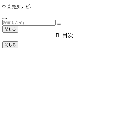
©
直売所ナビ.
閉じる
目次
閉じる