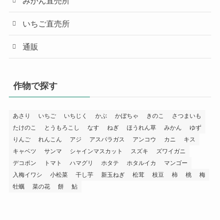
みかん直売所
いちご直売所
通販
作物で探す
あさり
いちご
いちじく
かぶ
かぼちゃ
きのこ
さつまいも
たけのこ
とうもろこし
なす
ねぎ
ほうれん草
みかん
ゆず
りんご
れんこん
アジ
アスパラガス
アンコウ
カニ
キス
キャベツ
サンマ
シャインマスカット
スズキ
ズワイガニ
デコポン
トマト
ハマグリ
ホタテ
ホタルイカ
マンゴー
入梅イワシ
小松菜
干し芋
新玉ねぎ
松茸
枝豆
柿
桃
梅
牡蠣
菜の花
餅
鮎