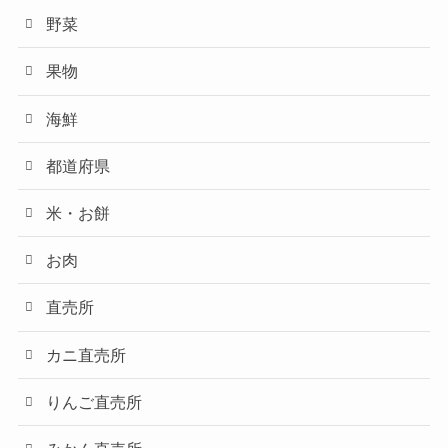
野菜
果物
海鮮
都道府県
米・お餅
お肉
直売所
カニ直売所
りんご直売所