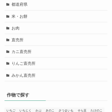
都道府県
米・お餅
お肉
直売所
カニ直売所
りんご直売所
みかん直売所
作物で探す
いちご
いちじく
かぶ
きのこ
さつまいも
そら豆
たけのこ