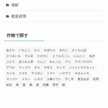
海鮮
都道府県
作物で探す
あさり
いちじく
かぶ
かぼちゃ
きのこ
さくらんぼ
さつまいも
そら豆
たけのこ
とうもろこし
にんにく
ねぎ
ぶどう
ほうれん草
りんご
れんこん
アジ
アスパラガス
アワビ
アンコウ
キス
サザエ
サンマ
シャインマスカット
スイカ
スズキ
デコポン
トマト
ハマグリ
ホタルイカ
マンゴー
メロン
レタス
入梅イワシ
干し芋
新玉ねぎ
松茸
枝豆
柿
栗
桃
梨
牡蠣
里芋
餅