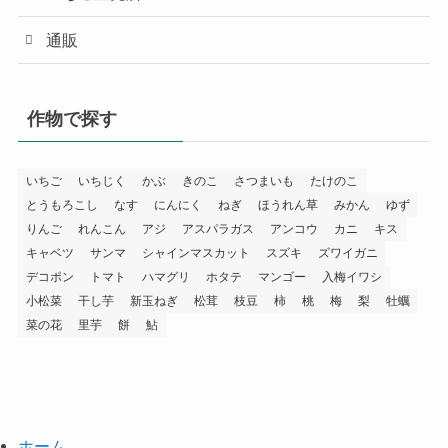
通販
作物で探す
いちご
いちじく
かぶ
きのこ
さつまいも
たけのこ
とうもろこし
なす
にんにく
ねぎ
ほうれん草
みかん
ゆず
りんご
れんこん
アジ
アスパラガス
アンコウ
カニ
キス
キャベツ
サンマ
シャインマスカット
スズキ
ズワイガニ
デコポン
トマト
ハマグリ
ホタテ
マンゴー
入梅イワシ
小松菜
干し芋
新玉ねぎ
松茸
枝豆
柿
桃
梅
梨
牡蠣
菜の花
里芋
餅
鮎
ホーム