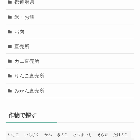
都道府県
米・お餅
お肉
直売所
カニ直売所
りんご直売所
みかん直売所
作物で探す
いちご
いちじく
かぶ
きのこ
さつまいも
そら豆
たけのこ