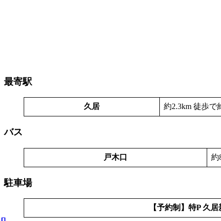
最寄駅
久居
約2.3km 徒歩で
バス
戸木口
約
駐車場
【予約制】特P 久居新