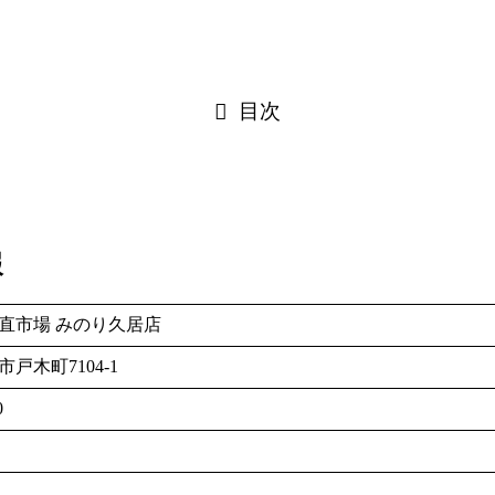
目次
報
直市場 みのり久居店
戸木町7104-1
0