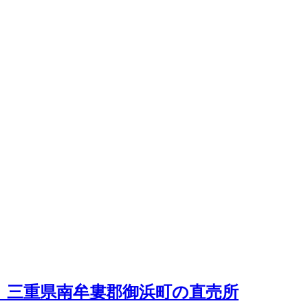
)｜三重県南牟婁郡御浜町の直売所