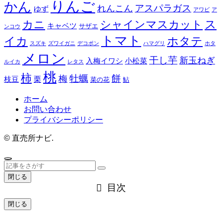
りんご
かん
アスパラガス
れんこん
ゆず
アワビ
ア
ス
カニ
シャインマスカット
キャベツ
サザエ
ンコウ
トマト
イカ
ホタテ
スズキ
ズワイガニ
デコポン
ハマグリ
ホタ
メロン
干し芋
新玉ねぎ
入梅イワシ
小松菜
ルイカ
レタス
桃
柿
餅
牡蠣
梅
枝豆
栗
菜の花
鮎
ホーム
お問い合わせ
プライバシーポリシー
©
直売所ナビ.
閉じる
目次
閉じる