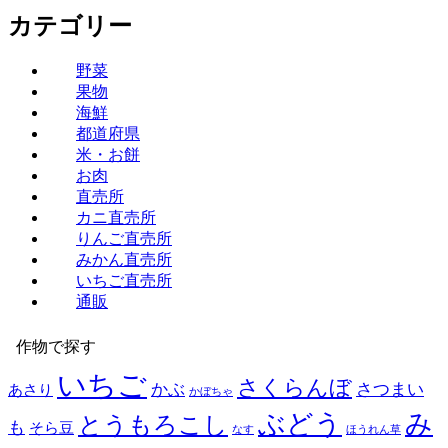
カテゴリー
野菜
果物
海鮮
都道府県
米・お餅
お肉
直売所
カニ直売所
りんご直売所
みかん直売所
いちご直売所
通販
作物で探す
いちご
さくらんぼ
かぶ
さつまい
あさり
かぼちゃ
み
ぶどう
とうもろこし
も
そら豆
なす
ほうれん草