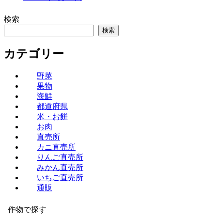
検索
検索
カテゴリー
野菜
果物
海鮮
都道府県
米・お餅
お肉
直売所
カニ直売所
りんご直売所
みかん直売所
いちご直売所
通販
作物で探す