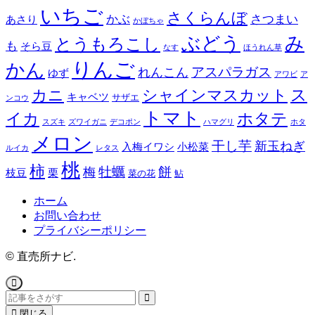
いちご
さくらんぼ
かぶ
さつまい
あさり
かぼちゃ
み
ぶどう
とうもろこし
も
そら豆
なす
ほうれん草
りんご
かん
アスパラガス
れんこん
ゆず
アワビ
ア
ス
カニ
シャインマスカット
キャベツ
サザエ
ンコウ
トマト
イカ
ホタテ
スズキ
ズワイガニ
デコポン
ハマグリ
ホタ
メロン
干し芋
新玉ねぎ
入梅イワシ
小松菜
ルイカ
レタス
桃
柿
餅
牡蠣
梅
枝豆
栗
菜の花
鮎
ホーム
お問い合わせ
プライバシーポリシー
©
直売所ナビ.
閉じる