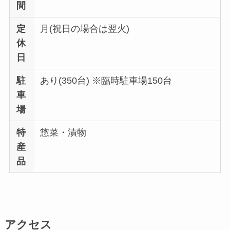
間
定
月(祝日の場合は翌火)
休
日
駐
あり(350台) ※臨時駐車場150台
車
場
特
惣菜・漬物
産
品
アクセス