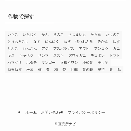
作物で探す
いちご
いちじく
かぶ
きのこ
さつまいも
そら豆
たけのこ
とうもろこし
なす
にんにく
ねぎ
ほうれん草
みかん
ゆず
りんご
れんこん
アジ
アスパラガス
アワビ
アンコウ
カニ
キス
キャベツ
サンマ
スズキ
ズワイガニ
デコポン
トマト
ハマグリ
ホタテ
マンゴー
入梅イワシ
小松菜
干し芋
新玉ねぎ
松茸
柿
栗
梅
梨
牡蠣
菜の花
里芋
餅
鮎
ホーム
お問い合わせ
プライバシーポリシー
©
直売所ナビ.