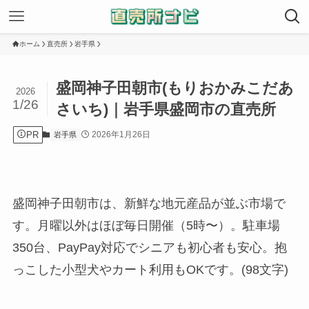
ホーム
直売所
岩手県
盛岡神子田朝市(もりおかみこだあ
2026
1/26
さいち)｜岩手県盛岡市の直売所
PR
2026年1月26日
岩手県
盛岡神子田朝市は、新鮮な地元産品が並ぶ市場で
す。月曜以外はほぼ毎日開催（5時〜）。駐車場
350台、PayPay対応でシニアも初心者も安心。抱
っこした小型犬やカート利用もOKです。(98文字)