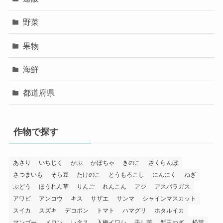
野菜
果物
海鮮
都道府県
作物で探す
あさり
いちじく
かぶ
かぼちゃ
きのこ
さくらんぼ
さつまいも
そら豆
たけのこ
とうもろこし
にんにく
ねぎ
ぶどう
ほうれん草
りんご
れんこん
アジ
アスパラガス
アワビ
アンコウ
キス
サザエ
サンマ
シャインマスカット
スイカ
スズキ
デコポン
トマト
ハマグリ
ホタルイカ
マンゴー
メロン
レタス
入梅イワシ
干し芋
新玉ねぎ
松茸