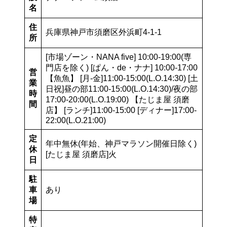
名
住
兵庫県神戸市須磨区外浜町4-1-1
所
[市場ゾーン・NANA five] 10:00-19:00(専
門店を除く) [ぱん・de・ナナ] 10:00-17:00
営
【魚魚】 [月-金]11:00-15:00(L.O.14:30) [土
業
日祝]昼の部11:00-15:00(L.O.14:30)/夜の部
時
17:00-20:00(L.O.19:00) 【たじま屋 須磨
間
店】 [ランチ]11:00-15:00 [ディナー]17:00-
22:00(L.O.21:00)
定
年中無休(年始、神戸マラソン開催日除く)
休
[たじま屋 須磨店]火
日
駐
車
あり
場
特