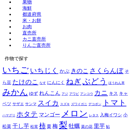
果物
海鮮
都道府県
米・お餅
お肉
直売所
カニ直売所
りんご直売所
作物で探す
いちご
いちじく
さくらんぼ
きのこ
かぶ
そ
ぶどう
ねぎ
たけのこ
ら豆
にんにく
なす
ほうれん草
みかん
カニ
れんこん
ゆず
キス
キャ
アジ
アワビ
アンコウ
トマト
スイカ
ベツ
サザエ
サンマ
スズキ
ズワイガニ
デコポン
メロン
ホタテ
マンゴー
入梅イワシ
小
ハマグリ
レタス
梨
柿
干し芋
牡蠣
里芋
梅
松菜
栗
松茸
菜の花
鮎