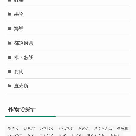
果物
海鮮
都道府県
米・お餅
お肉
直売所
作物で探す
あさり
いちご
いちじく
かぼちゃ
きのこ
さくらんぼ
そら豆
たけのこ
なす
にんにく
ねぎ
ぶどう
ほうれん草
みかん