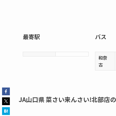
最寄駅
バス
和奈
古
JA山口県 菜さい来んさい!北部店