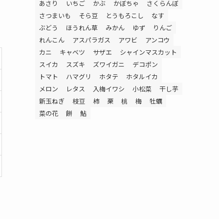
あさり
いちご
かぶ
かぼちゃ
さくらんぼ
さつまいも
そら豆
とうもろこし
なす
ぶどう
ほうれん草
みかん
ゆず
りんご
れんこん
アスパラガス
アワビ
アンコウ
カニ
キャベツ
サザエ
シャインマスカット
スイカ
スズキ
ズワイガニ
デコポン
トマト
ハマグリ
ホタテ
ホタルイカ
メロン
レタス
入梅イワシ
小松菜
干し芋
新玉ねぎ
枝豆
柿
栗
桃
梅
牡蠣
菜の花
餅
鮎