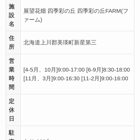
施
展望花畑 四季彩の丘 四季彩の丘FARM(フ
設
ァーム)
名
住
北海道上川郡美瑛町新星第三
所
営
業
[4-5月、10月]9:00-17:00 [6-9月]8:30-18:00
時
[11月、3月]9:00-16:30 [11-2月]9:00-16:00
間
定
休
日
駐