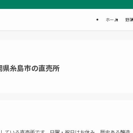
ホーム
野
岡県糸島市の直売所
で営業している直売所です。日曜・祝日はお休み。歴史ある醸造