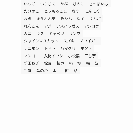
いちご
いちじく
かぶ
きのこ
さつまいも
たけのこ
とうもろこし
なす
にんにく
ねぎ
ほうれん草
みかん
ゆず
りんご
れんこん
アジ
アスパラガス
アンコウ
カニ
キス
キャベツ
サンマ
シャインマスカット
スズキ
ズワイガニ
デコポン
トマト
ハマグリ
ホタテ
マンゴー
入梅イワシ
小松菜
干し芋
新玉ねぎ
松茸
枝豆
柿
桃
梅
梨
牡蠣
菜の花
里芋
餅
鮎