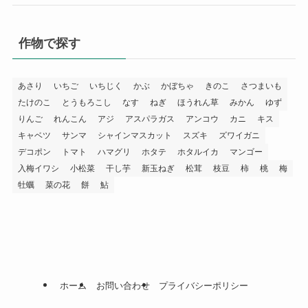
作物で探す
あさり
いちご
いちじく
かぶ
かぼちゃ
きのこ
さつまいも
たけのこ
とうもろこし
なす
ねぎ
ほうれん草
みかん
ゆず
りんご
れんこん
アジ
アスパラガス
アンコウ
カニ
キス
キャベツ
サンマ
シャインマスカット
スズキ
ズワイガニ
デコポン
トマト
ハマグリ
ホタテ
ホタルイカ
マンゴー
入梅イワシ
小松菜
干し芋
新玉ねぎ
松茸
枝豆
柿
桃
梅
牡蠣
菜の花
餅
鮎
ホーム
お問い合わせ
プライバシーポリシー