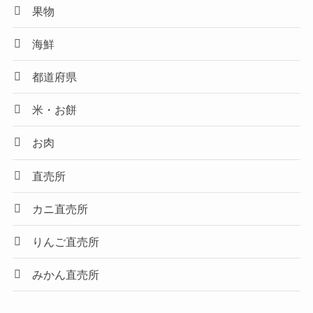
果物
海鮮
都道府県
米・お餅
お肉
直売所
カニ直売所
りんご直売所
みかん直売所