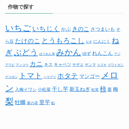
作物で探す
いちご
いちじく
きのこ
かぶ
さつまいも
そ
ね
とうもろこし
たけのこ
ら豆
にんにく
なす
みかん
ぶどう
ぎ
れんこん
ゆず
ほうれん草
アジ
カニ
キス
キャベツ
サザエ
サンマ
アワビ
アンコウ
スズキ
ズワイガニ
メロ
トマト
ホタテ
マンゴー
デコポン
ハマグリ
ン
柿
干し芋
新玉ねぎ
梅
入梅イワシ
小松菜
栗
松茸
梨
牡蠣
里芋
菜の花
鮎