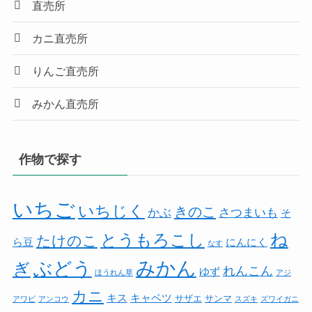
直売所
カニ直売所
りんご直売所
みかん直売所
作物で探す
いちご
いちじく
きのこ
かぶ
さつまいも
そ
ね
とうもろこし
たけのこ
ら豆
にんにく
なす
みかん
ぶどう
ぎ
れんこん
ゆず
ほうれん草
アジ
カニ
キス
キャベツ
サザエ
サンマ
アワビ
アンコウ
スズキ
ズワイガニ