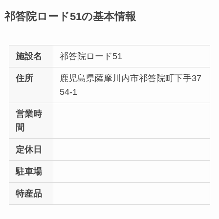
祁答院ロード51の基本情報
施設名
祁答院ロード51
住所
鹿児島県薩摩川内市祁答院町下手37
54-1
営業時
間
定休日
駐車場
特産品