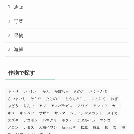
通販
野菜
果物
海鮮
作物で探す
あさり
いちじく
かぶ
かぼちゃ
きのこ
さくらんぼ
さつまいも
そら豆
たけのこ
とうもろこし
にんにく
ねぎ
ぶどう
りんご
アジ
アスパラガス
アワビ
アンコウ
カニ
キス
キャベツ
サザエ
サンマ
シャインマスカット
スイカ
スズキ
デコポン
ハマグリ
ホタテ
ホタルイカ
マンゴー
メロン
レタス
入梅イワシ
新玉ねぎ
松茸
枝豆
柿
栗
桃