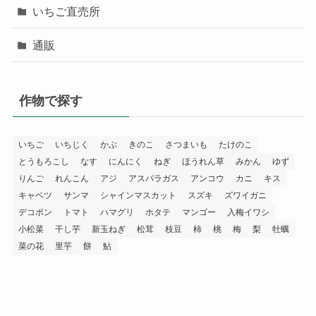
いちご直売所
通販
作物で探す
いちご
いちじく
かぶ
きのこ
さつまいも
たけのこ
とうもろこし
なす
にんにく
ねぎ
ほうれん草
みかん
ゆず
りんご
れんこん
アジ
アスパラガス
アンコウ
カニ
キス
キャベツ
サンマ
シャインマスカット
スズキ
ズワイガニ
デコポン
トマト
ハマグリ
ホタテ
マンゴー
入梅イワシ
小松菜
干し芋
新玉ねぎ
松茸
枝豆
柿
桃
梅
梨
牡蠣
菜の花
里芋
餅
鮎