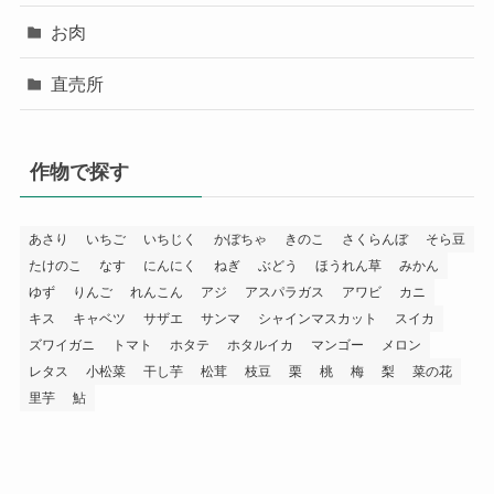
お肉
直売所
作物で探す
あさり
いちご
いちじく
かぼちゃ
きのこ
さくらんぼ
そら豆
たけのこ
なす
にんにく
ねぎ
ぶどう
ほうれん草
みかん
ゆず
りんご
れんこん
アジ
アスパラガス
アワビ
カニ
キス
キャベツ
サザエ
サンマ
シャインマスカット
スイカ
ズワイガニ
トマト
ホタテ
ホタルイカ
マンゴー
メロン
レタス
小松菜
干し芋
松茸
枝豆
栗
桃
梅
梨
菜の花
里芋
鮎