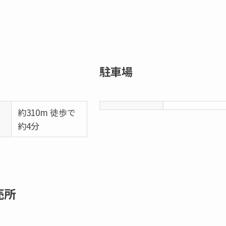
駐車場
地
約310m 徒歩で
約4分
売所