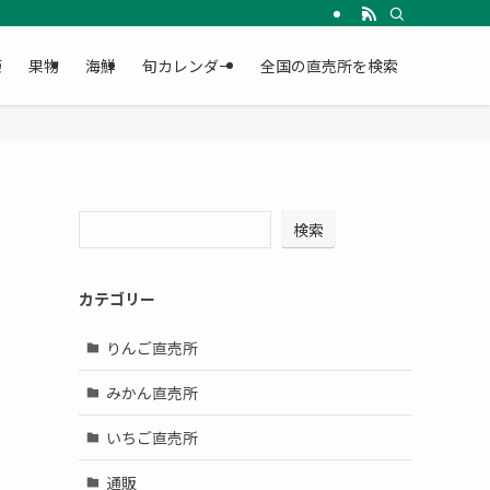
菜
果物
海鮮
旬カレンダー
全国の直売所を検索
検索
カテゴリー
りんご直売所
みかん直売所
いちご直売所
通販