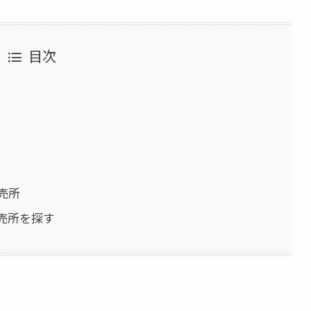
目次
売所
売所を探す