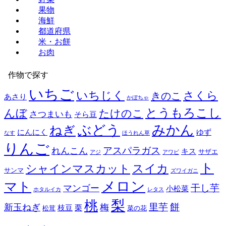
果物
海鮮
都道府県
米・お餅
お肉
作物で探す
いちご
いちじく
さくら
きのこ
あさり
かぼちゃ
とうもろこし
んぼ
たけのこ
さつまいも
そら豆
みかん
ぶどう
ねぎ
にんにく
ゆず
なす
ほうれん草
りんご
アスパラガス
れんこん
キス
サザエ
アジ
アワビ
ト
スイカ
シャインマスカット
サンマ
ズワイガニ
メロン
マト
干し芋
マンゴー
小松菜
ホタルイカ
レタス
梨
桃
餅
里芋
新玉ねぎ
梅
枝豆
栗
松茸
菜の花