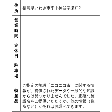
住
福島県いわき市平中神谷字瀬戸2
所
営
業
時
間
定
休
日
駐
車
場
ご指定の施設「ニコニコ市」に関する情
特
報が、提供されたデータや一般的な知識
産
からは見つかりませんでした。正確な施
品
設名をご提供いただくか、他の情報（住
所など）があればお調べできます。