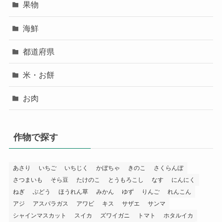
果物
海鮮
都道府県
米・お餅
お肉
作物で探す
あさり
いちご
いちじく
かぼちゃ
きのこ
さくらんぼ
さつまいも
そら豆
たけのこ
とうもろこし
なす
にんにく
ねぎ
ぶどう
ほうれん草
みかん
ゆず
りんご
れんこん
アジ
アスパラガス
アワビ
キス
サザエ
サンマ
シャインマスカット
スイカ
ズワイガニ
トマト
ホタルイカ