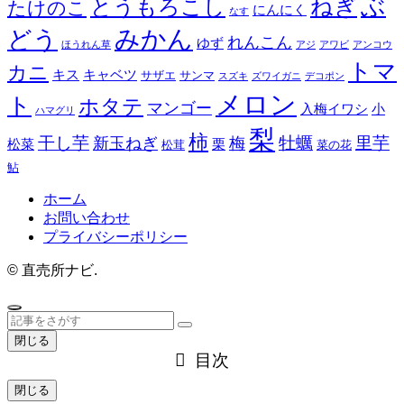
ぶ
ねぎ
とうもろこし
たけのこ
にんにく
なす
みかん
どう
れんこん
ゆず
ほうれん草
アジ
アワビ
アンコウ
トマ
カニ
キス
キャベツ
サザエ
サンマ
スズキ
ズワイガニ
デコポン
メロン
ト
ホタテ
マンゴー
入梅イワシ
小
ハマグリ
梨
柿
干し芋
牡蠣
里芋
新玉ねぎ
梅
松菜
栗
松茸
菜の花
鮎
ホーム
お問い合わせ
プライバシーポリシー
©
直売所ナビ.
閉じる
目次
閉じる