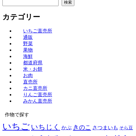
検索
カテゴリー
いちご直売所
通販
野菜
果物
海鮮
都道府県
米・お餅
お肉
直売所
カニ直売所
りんご直売所
みかん直売所
作物で探す
いちご
いちじく
きのこ
かぶ
さつまいも
そら豆