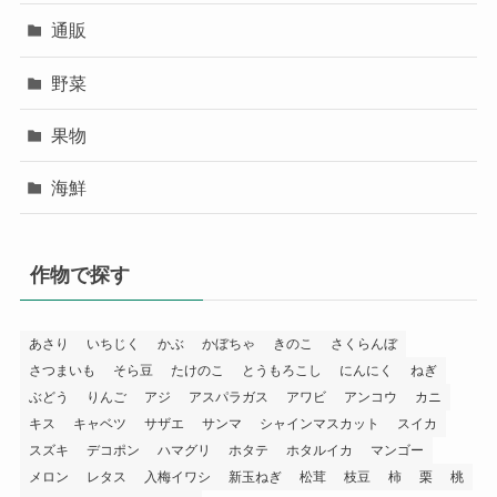
通販
野菜
果物
海鮮
作物で探す
あさり
いちじく
かぶ
かぼちゃ
きのこ
さくらんぼ
さつまいも
そら豆
たけのこ
とうもろこし
にんにく
ねぎ
ぶどう
りんご
アジ
アスパラガス
アワビ
アンコウ
カニ
キス
キャベツ
サザエ
サンマ
シャインマスカット
スイカ
スズキ
デコポン
ハマグリ
ホタテ
ホタルイカ
マンゴー
メロン
レタス
入梅イワシ
新玉ねぎ
松茸
枝豆
柿
栗
桃