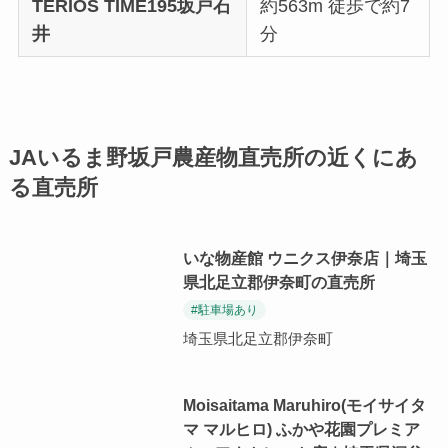
TERIOS TIME195坂戸石
約563m 徒歩で約7
井
分
JAいるま野坂戸農産物直売所の近くにあ
る直売所
いな物産館 ウニクス伊奈店｜埼玉
県北足立郡伊奈町の直売所
#駐車場あり
埼玉県北足立郡伊奈町
Moisaitama Maruhiro(モイサイタ
マ マルヒロ) ふかや花園プレミア