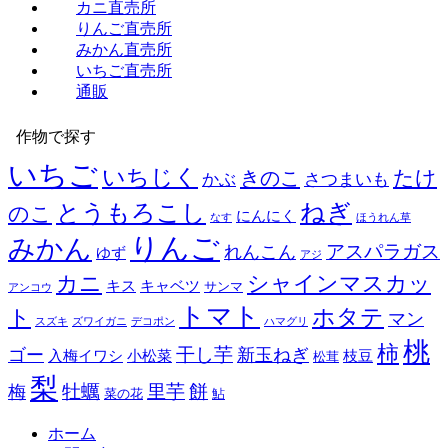
カニ直売所
りんご直売所
みかん直売所
いちご直売所
通販
作物で探す
いちご
いちじく
たけ
きのこ
かぶ
さつまいも
とうもろこし
ねぎ
のこ
にんにく
なす
ほうれん草
りんご
みかん
アスパラガス
れんこん
ゆず
アジ
カニ
シャインマスカッ
キス
キャベツ
サンマ
アンコウ
トマト
ホタテ
ト
マン
スズキ
ズワイガニ
デコポン
ハマグリ
桃
柿
干し芋
ゴー
新玉ねぎ
入梅イワシ
小松菜
枝豆
松茸
梨
餅
牡蠣
里芋
梅
菜の花
鮎
ホーム