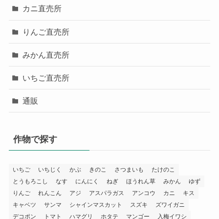
カニ直売所
りんご直売所
みかん直売所
いちご直売所
通販
作物で探す
いちご
いちじく
かぶ
きのこ
さつまいも
たけのこ
とうもろこし
なす
にんにく
ねぎ
ほうれん草
みかん
ゆず
りんご
れんこん
アジ
アスパラガス
アンコウ
カニ
キス
キャベツ
サンマ
シャインマスカット
スズキ
ズワイガニ
デコポン
トマト
ハマグリ
ホタテ
マンゴー
入梅イワシ