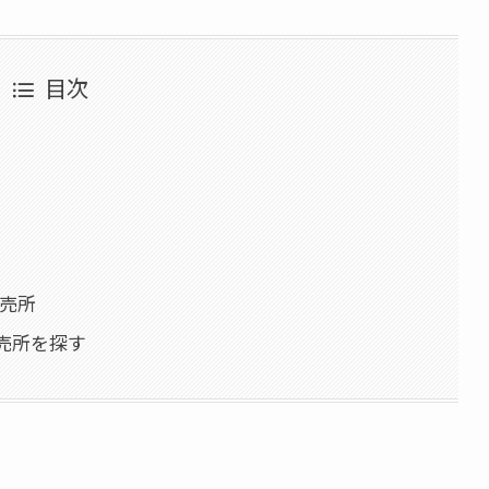
目次
直売所
売所を探す