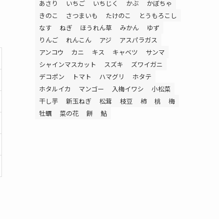
あさり
いちご
いちじく
かぶ
かぼちゃ
きのこ
さつまいも
たけのこ
とうもろこし
なす
ねぎ
ほうれん草
みかん
ゆず
りんご
れんこん
アジ
アスパラガス
アンコウ
カニ
キス
キャベツ
サンマ
シャインマスカット
スズキ
ズワイガニ
デコポン
トマト
ハマグリ
ホタテ
ホタルイカ
マンゴー
入梅イワシ
小松菜
干し芋
新玉ねぎ
松茸
枝豆
柿
桃
梅
牡蠣
菜の花
餅
鮎