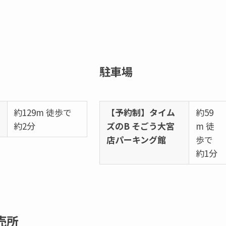
駐車場
西
約129m 徒歩で
【予約制】タイム
約59
約2分
ズのB そごう大宮
m 徒
店パーキング館
歩で
約1分
売所