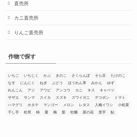
直売所
カニ直売所
りんご直売所
作物で探す
いちご
いちじく
かぶ
きのこ
さくらんぼ
そら豆
たけのこ
なす
にんにく
ねぎ
ぶどう
ほうれん草
みかん
ゆず
れんこん
アジ
アワビ
アンコウ
カニ
キス
キャベツ
サザエ
サンマ
スイカ
スズキ
ズワイガニ
デコポン
トマト
ハマグリ
ホタテ
マンゴー
メロン
レタス
入梅イワシ
小松菜
干し芋
松茸
柿
栗
梅
梨
牡蠣
菜の花
里芋
鮎