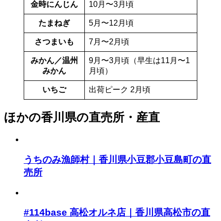
金時にんじん
10月〜3月頃
たまねぎ
5月〜12月頃
さつまいも
7月〜2月頃
みかん／温州
9月〜3月頃（早生は11月〜1
みかん
月頃）
いちご
出荷ピーク 2月頃
ほかの香川県の直売所・産直
うちのみ漁師村｜香川県小豆郡小豆島町の直
売所
#114base 高松オルネ店｜香川県高松市の直