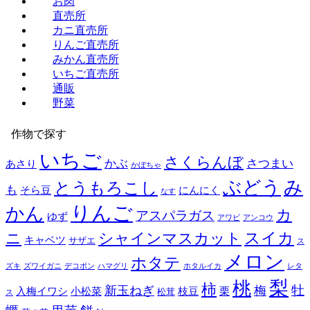
お肉
直売所
カニ直売所
りんご直売所
みかん直売所
いちご直売所
通販
野菜
作物で探す
いちご
さくらんぼ
かぶ
さつまい
あさり
かぼちゃ
み
ぶどう
とうもろこし
も
そら豆
にんにく
なす
りんご
かん
カ
アスパラガス
ゆず
アワビ
アンコウ
スイカ
ニ
シャインマスカット
キャベツ
サザエ
ス
メロン
ホタテ
ズキ
ズワイガニ
デコポン
ハマグリ
ホタルイカ
レタ
梨
桃
柿
牡
新玉ねぎ
梅
入梅イワシ
小松菜
枝豆
栗
松茸
ス