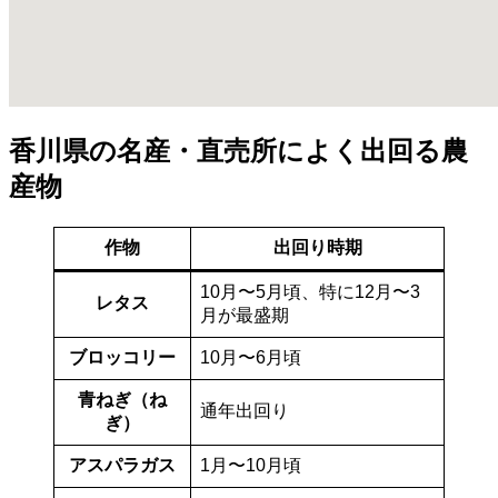
香川県の名産・直売所によく出回る農
産物
作物
出回り時期
10月〜5月頃、特に12月〜3
レタス
月が最盛期
ブロッコリー
10月〜6月頃
青ねぎ（ね
通年出回り
ぎ）
アスパラガス
1月〜10月頃