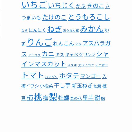
いちご
いちじく
きのこ
かぶ
さ
とうもろこし
たけのこ
つまいも
みかん
ねぎ
にんにく
ゆ
なす
ほうれん草
りんご
アスパラガ
れんこん
ず
アジ
カニ
シャ
ス
キス
キャベツ
サンマ
アンコウ
インマスカット
スズキ
ズワイガニ
デコポン
トマト
ホタテ
マンゴー
入
ハマグリ
干し芋
新玉ねぎ
梅イワシ
小松菜
枝
松茸
梨
桃
柿
餅
牡蠣
里芋
梅
豆
菜の花
鮎