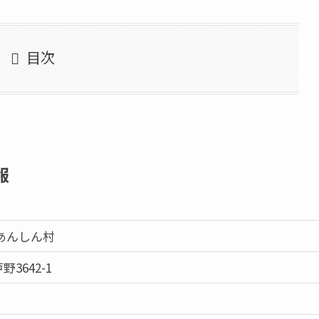
目次
報
あんしん村
3642-1