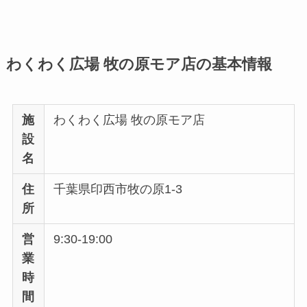
わくわく広場 牧の原モア店の基本情報
施
わくわく広場 牧の原モア店
設
名
住
千葉県印西市牧の原1-3
所
営
9:30-19:00
業
時
間