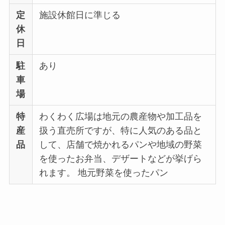
定
施設休館日に準じる
休
日
駐
あり
車
場
特
わくわく広場は地元の農産物や加工品を
産
扱う直売所ですが、特に人気のある品と
品
して、店舗で焼かれるパンや地域の野菜
を使ったお弁当、デザートなどが挙げら
れます。 地元野菜を使ったパン