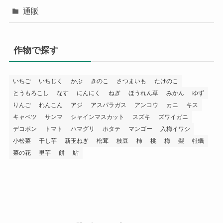
通販
作物で探す
いちご
いちじく
かぶ
きのこ
さつまいも
たけのこ
とうもろこし
なす
にんにく
ねぎ
ほうれん草
みかん
ゆず
りんご
れんこん
アジ
アスパラガス
アンコウ
カニ
キス
キャベツ
サンマ
シャインマスカット
スズキ
ズワイガニ
デコポン
トマト
ハマグリ
ホタテ
マンゴー
入梅イワシ
小松菜
干し芋
新玉ねぎ
松茸
枝豆
柿
桃
梅
梨
牡蠣
菜の花
里芋
餅
鮎