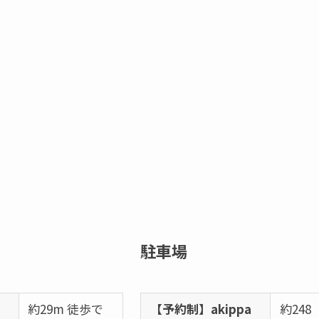
駐車場
便
約29m 徒歩で
【予約制】akippa
約248