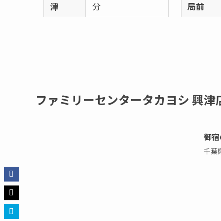
津
分
局前
ファミリーセンタータカヨシ 興津
御宿
千葉