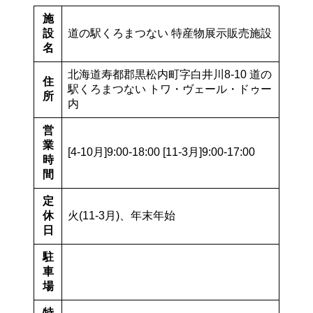
施
設
道の駅くろまつない 特産物展示販売施設
名
北海道寿都郡黒松内町字白井川8-10 道の
住
駅くろまつない トワ・ヴェール・ドゥー
所
内
営
業
[4-10月]9:00-18:00 [11-3月]9:00-17:00
時
間
定
休
火(11-3月)、年末年始
日
駐
車
場
特