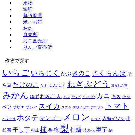
果物
海鮮
都道府県
米・お餅
お肉
直売所
カニ直売所
りんご直売所
作物で探す
いちご
いちじく
さくらんぼ
きのこ
かぶ
そ
ぶどう
ねぎ
たけのこ
ら豆
にんにく
なす
ほうれん草
みかん
カニ
れんこん
ゆず
キス
キャ
アジ
アワビ
アンコウ
トマト
スイカ
ベツ
サザエ
サンマ
スズキ
ズワイガニ
デコポン
メロン
ホタテ
マンゴー
入梅イワシ
小
ハマグリ
レタス
梨
柿
干し芋
牡蠣
里芋
梅
松菜
栗
松茸
菜の花
鮎