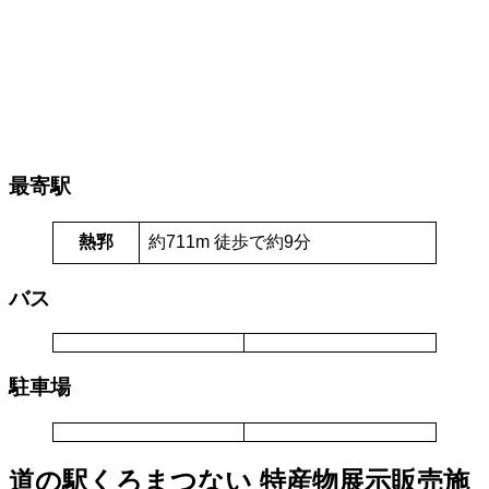
最寄駅
熱郛
約711m 徒歩で約9分
バス
駐車場
道の駅くろまつない 特産物展示販売施