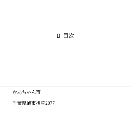
目次
かあちゃん市
千葉県旭市後草2077