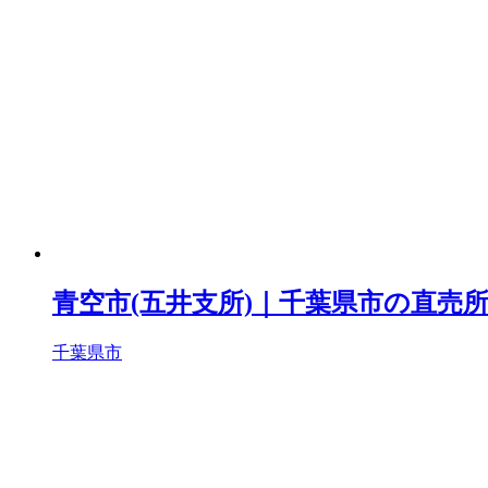
青空市(五井支所)｜千葉県市の直売
千葉県市