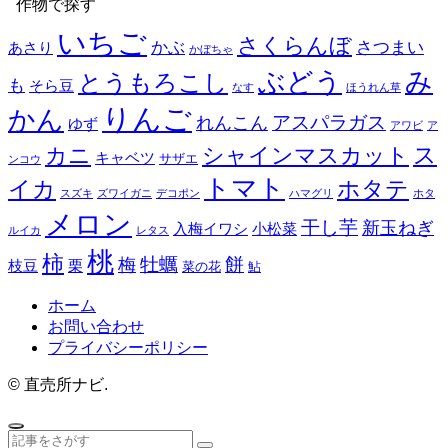
作物で探す
いちご
さくらんぼ
かぶ
さつまい
あさり
かぼちゃ
み
ぶどう
とうもろこし
も
そら豆
なす
ほうれん草
りんご
かん
アスパラガス
れんこん
ゆず
アワビ
ア
ス
カニ
シャインマスカット
キャベツ
サザエ
ンコウ
トマト
イカ
ホタテ
スズキ
ズワイガニ
デコポン
ハマグリ
ホタ
メロン
干し芋
新玉ねぎ
入梅イワシ
小松菜
ルイカ
レタス
桃
柿
餅
牡蠣
梅
枝豆
栗
菜の花
鮎
ホーム
お問い合わせ
プライバシーポリシー
©
直売所ナビ.