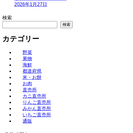
2026年1月27日
検索
検索
カテゴリー
野菜
果物
海鮮
都道府県
米・お餅
お肉
直売所
カニ直売所
りんご直売所
みかん直売所
いちご直売所
通販