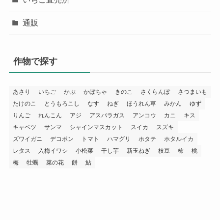
通販
作物で探す
あさり
いちご
かぶ
かぼちゃ
きのこ
さくらんぼ
さつまいも
たけのこ
とうもろこし
なす
ねぎ
ほうれん草
みかん
ゆず
りんご
れんこん
アジ
アスパラガス
アンコウ
カニ
キス
キャベツ
サンマ
シャインマスカット
スイカ
スズキ
ズワイガニ
デコポン
トマト
ハマグリ
ホタテ
ホタルイカ
レタス
入梅イワシ
小松菜
干し芋
新玉ねぎ
枝豆
柿
桃
梅
牡蠣
菜の花
餅
鮎