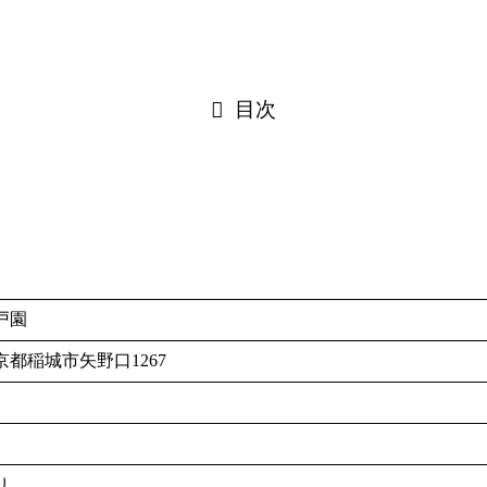
目次
戸園
京都稲城市矢野口1267
り