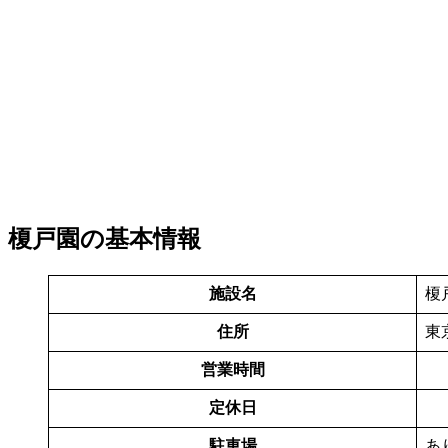
榎戸園の基本情報
施設名
榎
住所
東
営業時間
定休日
駐車場
あ