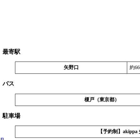
最寄駅
矢野口
約6
バス
榎戸（東京都）
駐車場
【予約制】akippa