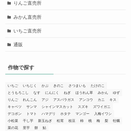
りんご直売所
みかん直売所
いちご直売所
通販
作物で探す
いちご
いちじく
かぶ
きのこ
さつまいも
たけのこ
とうもろこし
なす
にんにく
ねぎ
ほうれん草
みかん
ゆず
りんご
れんこん
アジ
アスパラガス
アンコウ
カニ
キス
キャベツ
サンマ
シャインマスカット
スズキ
ズワイガニ
デコポン
トマト
ハマグリ
ホタテ
マンゴー
入梅イワシ
小松菜
干し芋
新玉ねぎ
松茸
枝豆
柿
桃
梅
梨
牡蠣
菜の花
里芋
餅
鮎