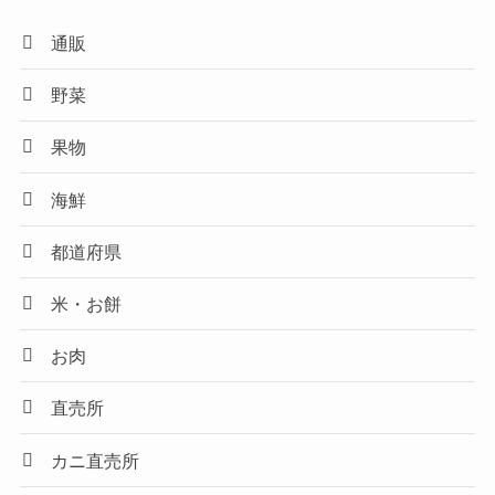
通販
野菜
果物
海鮮
都道府県
米・お餅
お肉
直売所
カニ直売所