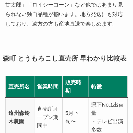
甘太郎」「ロイシーコーン」など他ではあまり見
られない独自品種が揃います。地方発送にも対応
しており、遠方の方も産地直送で楽しめます。
森町 とうもろこし直売所 早わかり比較表
販売時
直売所名
営業時間
特徴
期
県下No.1出荷
直売所オ
遠州森鈴
5月下
量
ープン期
木農園
旬〜
・テレビ出演
間中
多数