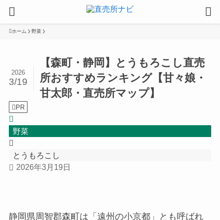
ホーム
野菜
【森町・静岡】とうもろこし直売
2026
所おすすめランキング【甘々娘・
3/19
甘太郎・直売所マップ】
PR
野菜
とうもろこし
2026年3月19日
静岡県周智郡森町は「遠州の小京都」とも呼ばれ