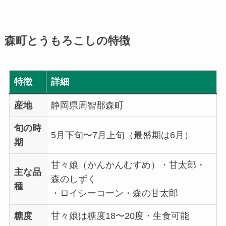
森町とうもろこしの特徴
特徴
詳細
産地
静岡県周智郡森町
旬の時
5月下旬〜7月上旬（最盛期は6月）
期
甘々娘（かんかんむすめ）・甘太郎・
主な品
森のしずく
種
・ロイシーコーン・森の甘太郎
糖度
甘々娘は糖度18〜20度・生食可能