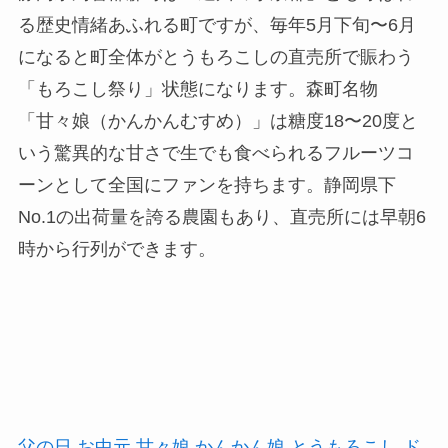
る歴史情緒あふれる町ですが、毎年5月下旬〜6月
になると町全体がとうもろこしの直売所で賑わう
「もろこし祭り」状態になります。森町名物
「甘々娘（かんかんむすめ）」は糖度18〜20度と
いう驚異的な甘さで生でも食べられるフルーツコ
ーンとして全国にファンを持ちます。静岡県下
No.1の出荷量を誇る農園もあり、直売所には早朝6
時から行列ができます。
父の日 お中元 甘々娘 かんかん娘 とうもろこし ド