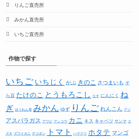
りんご直売所
みかん直売所
いちご直売所
作物で探す
いちご
いちじく
きのこ
かぶ
さつまいも
そ
とうもろこし
ね
たけのこ
ら豆
にんにく
なす
りんご
みかん
ぎ
れんこん
ゆず
ほうれん草
アジ
カニ
アスパラガス
キス
キャベツ
サンマ
アワビ
アンコウ
ス
トマト
ホタテ
マンゴ
ズキ
ズワイガニ
デコポン
ハマグリ