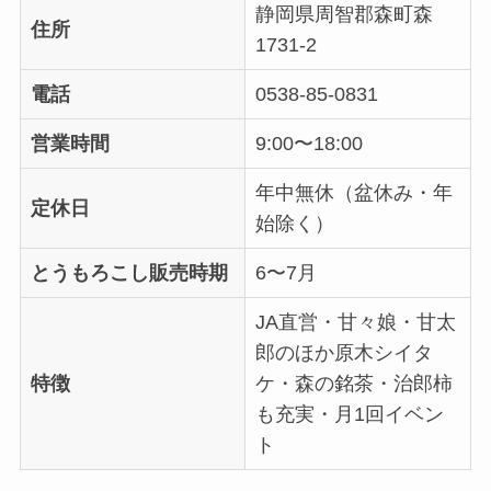
静岡県周智郡森町森
住所
1731-2
電話
0538-85-0831
営業時間
9:00〜18:00
年中無休（盆休み・年
定休日
始除く）
とうもろこし販売時期
6〜7月
JA直営・甘々娘・甘太
郎のほか原木シイタ
特徴
ケ・森の銘茶・治郎柿
も充実・月1回イベン
ト