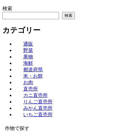
検索
検索
カテゴリー
通販
野菜
果物
海鮮
都道府県
米・お餅
お肉
直売所
カニ直売所
りんご直売所
みかん直売所
いちご直売所
作物で探す