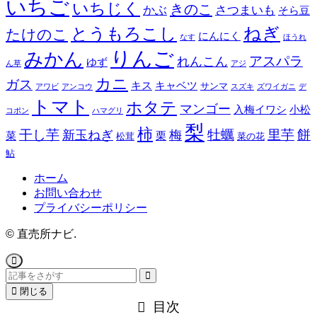
いちご
いちじく
きのこ
かぶ
さつまいも
そら豆
とうもろこし
ねぎ
たけのこ
にんにく
なす
ほうれ
りんご
みかん
アスパラ
れんこん
ゆず
ん草
アジ
カニ
ガス
キス
キャベツ
サンマ
アワビ
アンコウ
スズキ
ズワイガニ
デ
トマト
ホタテ
マンゴー
入梅イワシ
小松
コポン
ハマグリ
梨
柿
餅
干し芋
牡蠣
里芋
新玉ねぎ
梅
菜
栗
松茸
菜の花
鮎
ホーム
お問い合わせ
プライバシーポリシー
©
直売所ナビ.
閉じる
目次