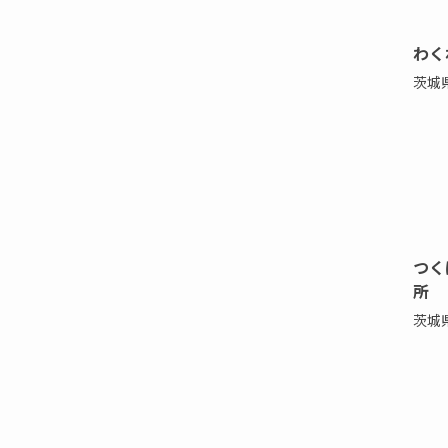
わく
茨城
つく
所
茨城