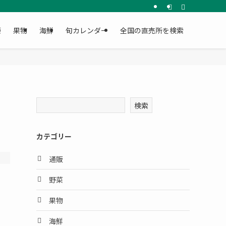
菜
果物
海鮮
旬カレンダー
全国の直売所を検索
検索
カテゴリー
通販
野菜
果物
海鮮