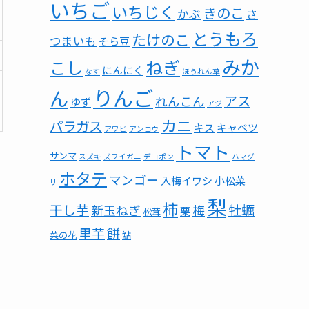
いちご
いちじく
きのこ
かぶ
さ
とうもろ
たけのこ
つまいも
そら豆
みか
ねぎ
こし
にんにく
なす
ほうれん草
りんご
ん
アス
れんこん
ゆず
アジ
カニ
パラガス
キス
キャベツ
アワビ
アンコウ
トマト
サンマ
スズキ
ズワイガニ
デコポン
ハマグ
ホタテ
マンゴー
入梅イワシ
小松菜
リ
梨
柿
干し芋
牡蠣
新玉ねぎ
梅
栗
松茸
餅
里芋
菜の花
鮎