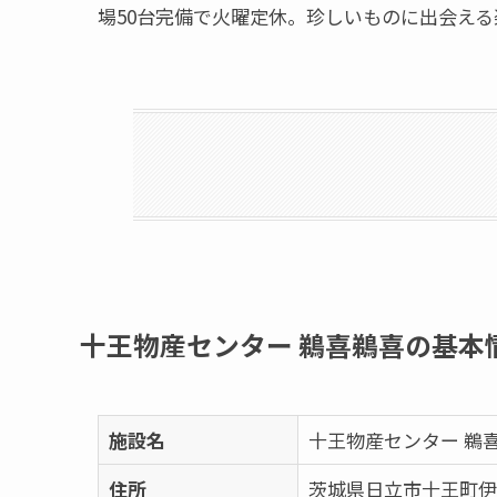
場50台完備で火曜定休。珍しいものに出会え
十王物産センター 鵜喜鵜喜の基本
施設名
十王物産センター 鵜
住所
茨城県日立市十王町伊師