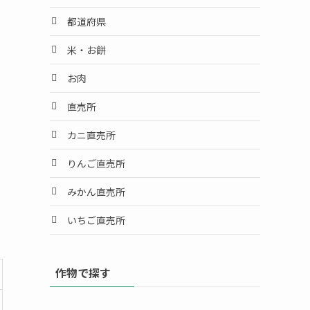
都道府県
米・お餅
お肉
直売所
カニ直売所
りんご直売所
みかん直売所
いちご直売所
作物で探す