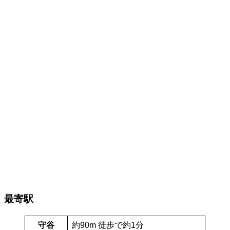
最寄駅
守谷
約90m 徒歩で約1分