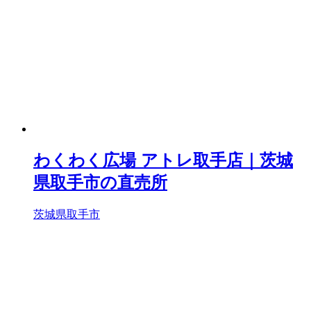
わくわく広場 アトレ取手店｜茨城
県取手市の直売所
茨城県取手市