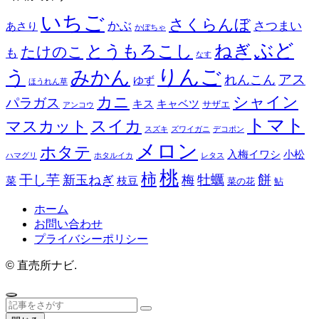
いちご
さくらんぼ
かぶ
さつまい
あさり
かぼちゃ
ぶど
とうもろこし
ねぎ
たけのこ
も
なす
りんご
みかん
う
アス
れんこん
ゆず
ほうれん草
カニ
シャイン
パラガス
キス
キャベツ
サザエ
アンコウ
トマト
スイカ
マスカット
スズキ
ズワイガニ
デコポン
メロン
ホタテ
入梅イワシ
小松
ハマグリ
ホタルイカ
レタス
桃
柿
餅
干し芋
牡蠣
新玉ねぎ
梅
菜
枝豆
菜の花
鮎
ホーム
お問い合わせ
プライバシーポリシー
©
直売所ナビ.