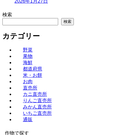
2026年1月27日
検索
検索
カテゴリー
野菜
果物
海鮮
都道府県
米・お餅
お肉
直売所
カニ直売所
りんご直売所
みかん直売所
いちご直売所
通販
作物で探す