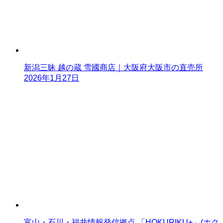
新潟三昧 越の蔵 雪國商店｜大阪府大阪市の直売所
2026年1月27日
富山・石川・福井情報発信拠点 「HOKURIKU+」(ホク