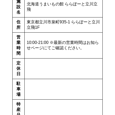
施
北海道うまいもの館 ららぽーと立川立
設
飛
名
住
東京都立川市泉町935-1 ららぽーと立川
所
立飛1F
営
業
10:00-21:00 ※最新の営業時間はお知ら
時
せページにてご確認ください。
間
定
休
日
駐
車
場
特
産
品