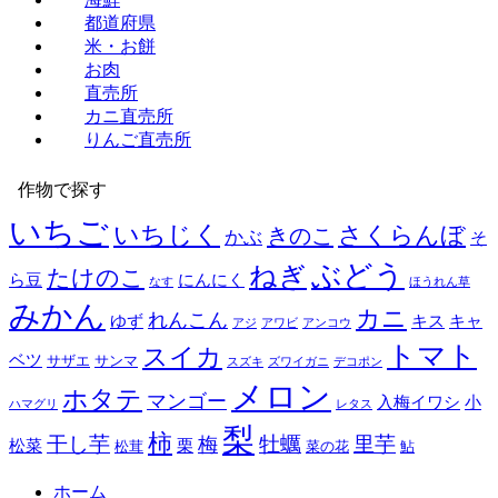
都道府県
米・お餅
お肉
直売所
カニ直売所
りんご直売所
作物で探す
いちご
いちじく
さくらんぼ
きのこ
かぶ
そ
ぶどう
ねぎ
たけのこ
ら豆
にんにく
なす
ほうれん草
みかん
カニ
れんこん
ゆず
キス
キャ
アジ
アワビ
アンコウ
トマト
スイカ
ベツ
サザエ
サンマ
スズキ
ズワイガニ
デコポン
メロン
ホタテ
マンゴー
入梅イワシ
小
ハマグリ
レタス
梨
柿
干し芋
牡蠣
里芋
梅
松菜
栗
松茸
菜の花
鮎
ホーム