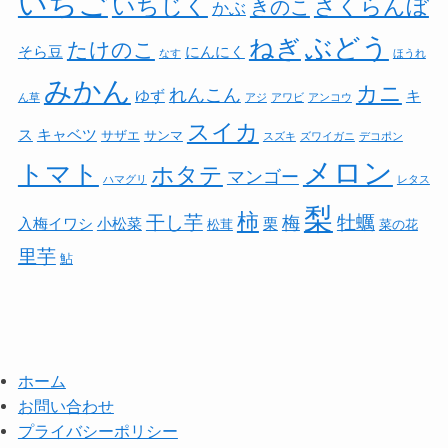
いちご
いちじく
さくらんぼ
きのこ
かぶ
ぶどう
ねぎ
たけのこ
そら豆
にんにく
なす
ほうれ
みかん
カニ
れんこん
ゆず
キ
ん草
アジ
アワビ
アンコウ
スイカ
ス
キャベツ
サザエ
サンマ
スズキ
ズワイガニ
デコポン
メロン
トマト
ホタテ
マンゴー
ハマグリ
レタス
梨
柿
干し芋
牡蠣
梅
入梅イワシ
小松菜
栗
松茸
菜の花
里芋
鮎
ホーム
お問い合わせ
プライバシーポリシー