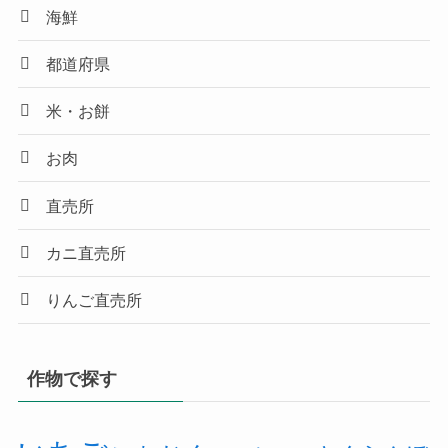
海鮮
都道府県
米・お餅
お肉
直売所
カニ直売所
りんご直売所
作物で探す