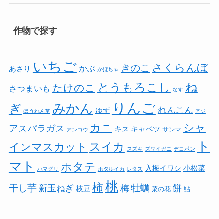
作物で探す
いちご
さくらんぼ
きのこ
かぶ
あさり
かぼちゃ
とうもろこし
ね
たけのこ
さつまいも
なす
りんご
みかん
ぎ
れんこん
ゆず
ほうれん草
アジ
カニ
シャ
アスパラガス
キス
キャベツ
サンマ
アンコウ
ト
スイカ
インマスカット
スズキ
ズワイガニ
デコポン
マト
ホタテ
入梅イワシ
小松菜
ハマグリ
ホタルイカ
レタス
桃
柿
餅
干し芋
牡蠣
新玉ねぎ
梅
枝豆
菜の花
鮎