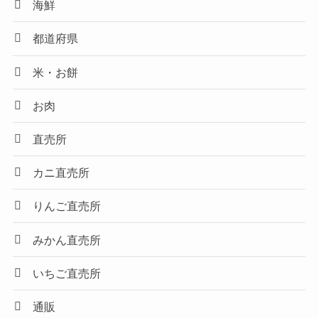
海鮮
都道府県
米・お餅
お肉
直売所
カニ直売所
りんご直売所
みかん直売所
いちご直売所
通販