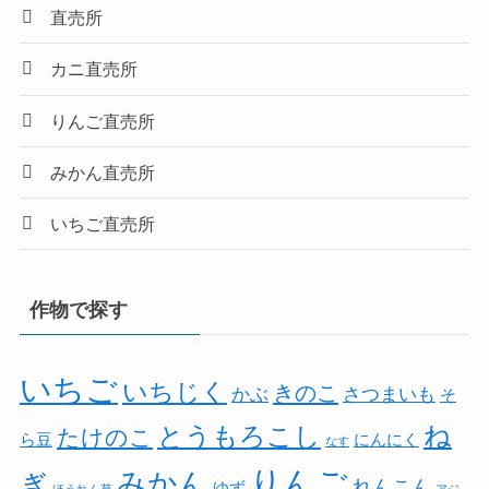
直売所
カニ直売所
りんご直売所
みかん直売所
いちご直売所
作物で探す
いちご
いちじく
きのこ
かぶ
さつまいも
そ
とうもろこし
ね
たけのこ
ら豆
にんにく
なす
りんご
みかん
ぎ
れんこん
ゆず